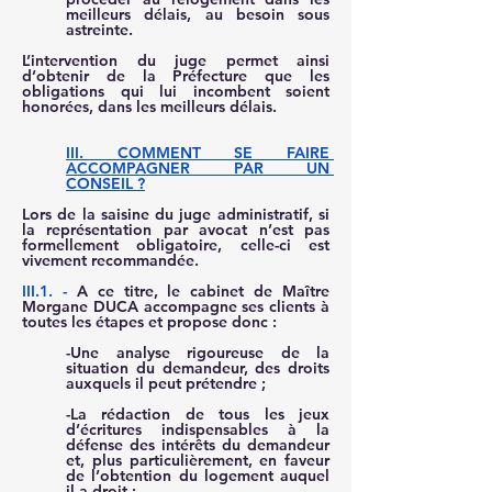
meilleurs délais, au besoin sous 
astreinte.
L’intervention du juge permet ainsi 
d’obtenir de la Préfecture que les 
obligations qui lui incombent soient 
honorées, dans les meilleurs délais.  
III. COMMENT SE FAIRE 
ACCOMPAGNER PAR UN 
CONSEIL ?
Lors de la saisine du juge administratif, si 
la représentation par avocat n’est pas 
formellement obligatoire, celle-ci est 
vivement recommandée.
III.1. -
 A ce titre, le cabinet de Maître 
Morgane DUCA accompagne ses clients à 
toutes les étapes et propose donc :  
-Une analyse rigoureuse de la 
situation du demandeur, des droits 
auxquels il peut prétendre ; 
-La rédaction de tous les jeux 
d’écritures indispensables à la 
défense des intérêts du demandeur 
et, plus particulièrement, en faveur 
de l’obtention du logement auquel 
il a droit ;