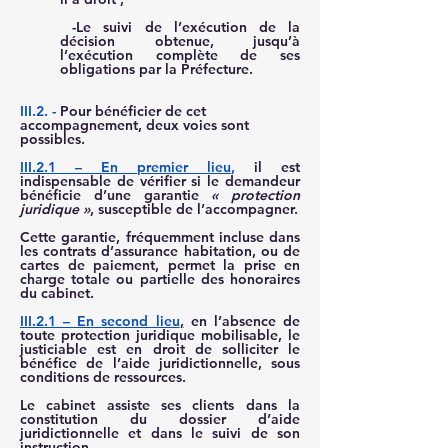
 -Le suivi de l’exécution de la 
décision obtenue, jusqu’à 
l’exécution complète de ses 
obligations par la Préfecture.
III.2. -
 Pour bénéficier de cet 
accompagnement, deux voies sont 
possibles.
III.2.1 – En premier lieu
,
 il est 
indispensable de vérifier si le demandeur 
bénéficie d’une garantie 
« protection 
juridique »
, susceptible de l’accompagner.
Cette garantie, fréquemment incluse dans 
les contrats d’assurance habitation, ou de 
cartes de paiement, permet la prise en 
charge totale ou partielle des honoraires 
du cabinet.
III.2.1 – En second lieu
,
 en l’absence de 
toute protection juridique mobilisable, le 
justiciable est en droit de solliciter le 
bénéfice de l’aide juridictionnelle, sous 
conditions de ressources.
Le cabinet assiste ses clients dans la 
constitution du dossier d’aide 
juridictionnelle et dans le suivi de son 
instruction.