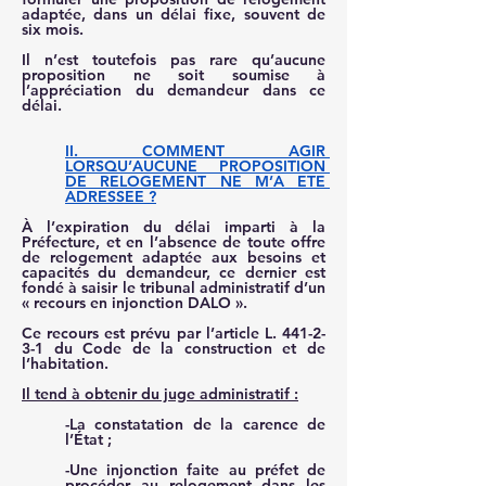
adaptée, dans un délai fixe, souvent de 
six mois.
Il n’est toutefois pas rare qu’aucune 
proposition ne soit soumise à 
l’appréciation du demandeur dans ce 
délai.
II. COMMENT AGIR 
LORSQU’AUCUNE PROPOSITION 
DE RELOGEMENT NE M’A ETE 
ADRESSEE ?
À l’expiration du délai imparti à la 
Préfecture, et en l’absence de toute offre 
de relogement adaptée aux besoins et 
capacités du demandeur, ce dernier est 
fondé à saisir le tribunal administratif d’un 
« recours en injonction DALO ».
Ce recours est prévu par l’article L. 441-2-
3-1 du Code de la construction et de 
l’habitation.
Il tend à obtenir du juge administratif :
-La constatation de la carence de 
l’État ;
-Une injonction faite au préfet de 
procéder au relogement dans les 