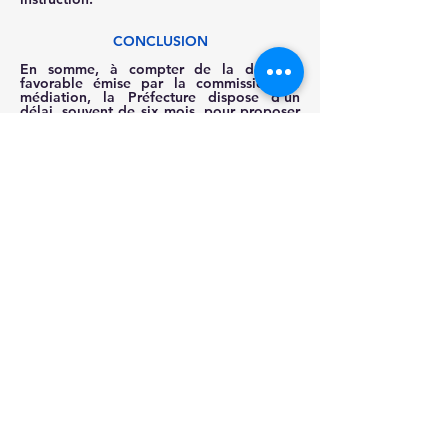
CONCLUSION
En somme, à compter de la décision 
favorable émise par la commission de 
médiation, la Préfecture dispose d’un 
délai, souvent de six mois, pour proposer 
un logement conforme et adapté à la 
situation du demandeur.
Passé ce délai, et sans qu’une quelconque 
offre de logement n’ait été soumise à 
l’appréciation du demandeur, il est 
vivement conseillé de saisir le juge 
administratif et de se faire accompagner 
par un Conseil.
A ce titre, si vous rencontrez cette 
difficulté, le cabinet de Maître Morgane 
DUCA se tient à vos côtés à toutes les 
étapes de la procédure, et ce jusqu’à 
l’attribution du logement auquel vous 
pouvez prétendre.